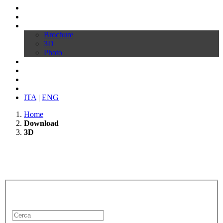
Profilo
Prodotti
Download
Brochure
3D
Photo
Video
Configura la tua sedia
News
Contatti
ITA
|
ENG
Home
Download
3D