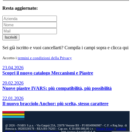
Resta aggiornato:
Iscriviti
Sei già iscritto e vuoi cancellarti? Compila i campi sopra e
clicca qui
Accetto i
termini e condizioni della Privacy
23.04.2026
Scopri il nuovo catalogo Meccanismi e Piastre
20.02.2026
Nuove piastre IVARS: più compatibilità, più possibilità
22.01.2026
Il nuovo bracciolo Anchor: più scelta, stesso carattere
@ 2026 - IVARS S.p.a. - Via Gargnà 23A, 25078 Vestone BS - PI 00549960987 - C.F. e Reg.Imp. di
Brescia n. 00283530178 - REA BS-76203 - Cap.soc. € 20.000.000,00 i.v. -
Privacy Policy
-
Cookies
Policy
-
Preferenze Privacy
-
Whistleblowing
- Web Agency SevenMediaLab