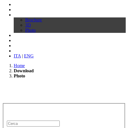
Profilo
Prodotti
Download
Brochure
3D
Photo
Video
Configura la tua sedia
News
Contatti
ITA
|
ENG
Home
Download
Photo