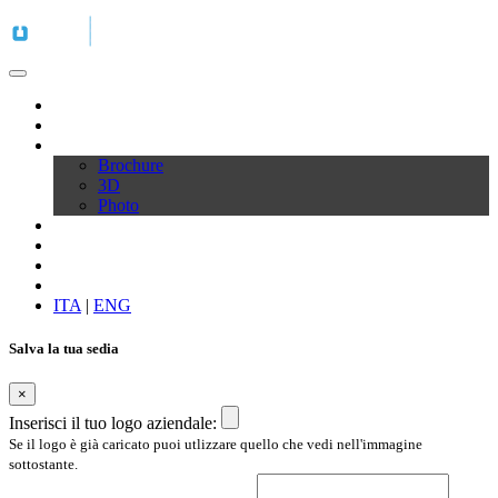
Profilo
Prodotti
Download
Brochure
3D
Photo
Video
Configura la tua sedia
News
Contatti
ITA
|
ENG
Salva la tua sedia
×
Inserisci il tuo logo aziendale:
Se il logo è già caricato puoi utlizzare quello che vedi nell'immagine
sottostante.