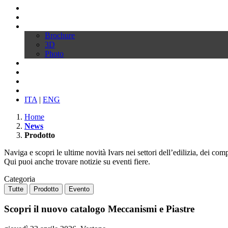
Profilo
Prodotti
Download
Brochure
3D
Photo
Video
Configura la tua sedia
News
Contatti
ITA
|
ENG
Home
News
Prodotto
Naviga e scopri le ultime novità Ivars nei settori dell’edilizia, dei comp
Qui puoi anche trovare notizie su eventi fiere.
Categoria
Tutte
Prodotto
Evento
Scopri il nuovo catalogo Meccanismi e Piastre